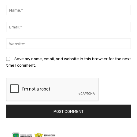
Comment:
N
Em
We
Save my name, email, and website in this browser for the next
time I comment.