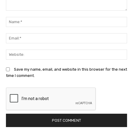
Comment:
N
Em
We
Save my name, email, and website in this browser for the next
time I comment.