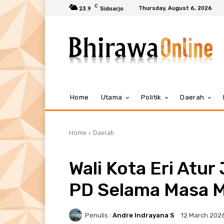
C
Thursday, August 6, 2026
23.9
Sidoarjo
Home
Utama
Politik
Daerah
Home
Daerah
Wali Kota Eri Atur
PD Selama Masa M
Penulis :
Andre Indrayana S
12 March 202