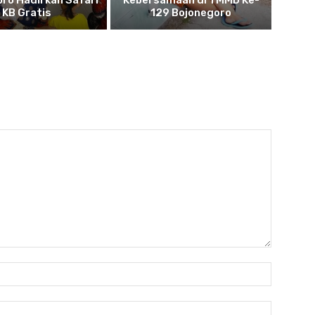
ro Hadirkan Safari
Kebersamaan di TMMD Ke-
KB Gratis
129 Bojonegoro
Name:
Email: