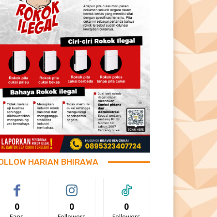
OLLOW HARIAN BHIRAWA
0
0
0
Fans
Followers
Followers