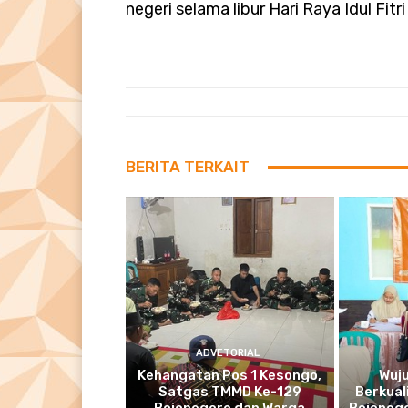
negeri selama libur Hari Raya Idul Fitr
BERITA TERKAIT
ADVETORIAL
Kehangatan Pos 1 Kesongo,
Wuj
Satgas TMMD Ke-129
Berkual