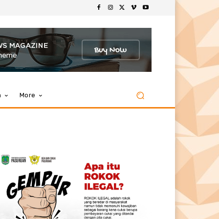
m
More