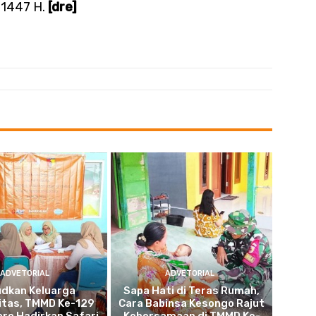
i 1447 H.
[dre]
ADVETORIAL
ADVETORIAL
udkan Keluarga
Sapa Hati di Teras Rumah,
itas, TMMD Ke-129
Cara Babinsa Kesongo Rajut