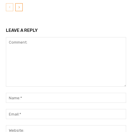
LEAVE A REPLY
Comment:
N
Em
We