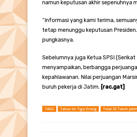
namun keputusan akhir sepenuhnya 
“Informasi yang kami terima, semuan
tetap menunggu keputusan Presiden. Y
pungkasnya.
Sebelumnya juga Ketua SPSI (Serikat 
menyampaikan, berbangga perjuangan
kepahlawanan. Nilai perjuangan Mars
buruh pekerja di Jatim.
[rac.gat]
TAGS
Tahun Ini Tiga Orang
Total 32 Tokoh Jat