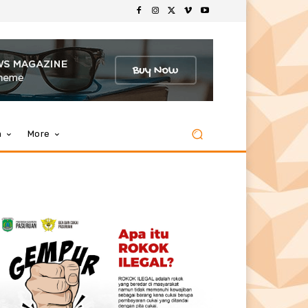
m
More