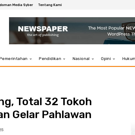
doman Media Syber
Tentang Kami
Pemerintahan
Pendidikan
Nasional
Opini
Huku
ng, Total 32 Tokoh
n Gelar Pahlawan
25