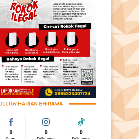
OLLOW HARIAN BHIRAWA
0
0
0
Fans
Followers
Followers