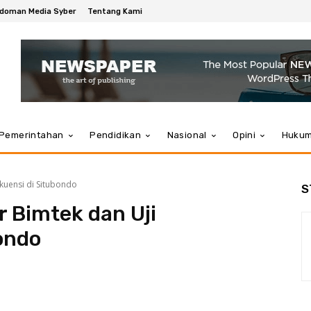
doman Media Syber
Tentang Kami
Pemerintahan
Pendidikan
Nasional
Opini
Huku
kuensi di Situbondo
S
r Bimtek dan Uji
ondo