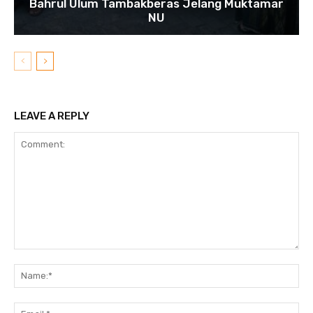
Bahrul Ulum Tambakberas Jelang Muktamar
NU
LEAVE A REPLY
Comment:
N
Em