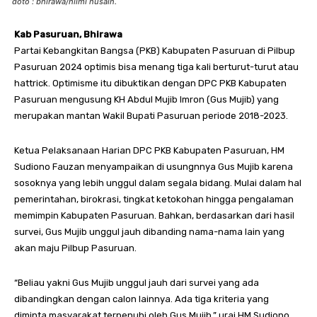
doto : bhirawa/hilmi husain.
Kab Pasuruan, Bhirawa
Partai Kebangkitan Bangsa (PKB) Kabupaten Pasuruan di Pilbup
Pasuruan 2024 optimis bisa menang tiga kali berturut-turut atau
hattrick. Optimisme itu dibuktikan dengan DPC PKB Kabupaten
Pasuruan mengusung KH Abdul Mujib Imron (Gus Mujib) yang
merupakan mantan Wakil Bupati Pasuruan periode 2018-2023.
Ketua Pelaksanaan Harian DPC PKB Kabupaten Pasuruan, HM
Sudiono Fauzan menyampaikan di usungnnya Gus Mujib karena
sosoknya yang lebih unggul dalam segala bidang. Mulai dalam hal
pemerintahan, birokrasi, tingkat ketokohan hingga pengalaman
memimpin Kabupaten Pasuruan. Bahkan, berdasarkan dari hasil
survei, Gus Mujib unggul jauh dibanding nama-nama lain yang
akan maju Pilbup Pasuruan.
“Beliau yakni Gus Mujib unggul jauh dari survei yang ada
dibandingkan dengan calon lainnya. Ada tiga kriteria yang
diminta masyarakat terpenuhi oleh Gus Mujib,” urai HM Sudiono