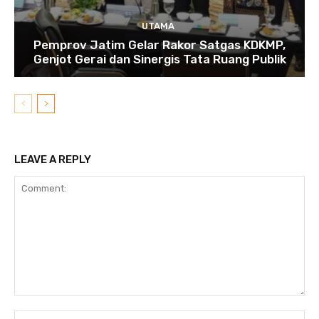
UTAMA
Pemprov Jatim Gelar Rakor Satgas KDKMP,
Genjot Gerai dan Sinergis Tata Ruang Publik
LEAVE A REPLY
Comment:
N