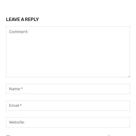
LEAVE A REPLY
Comment:
N
Em
We