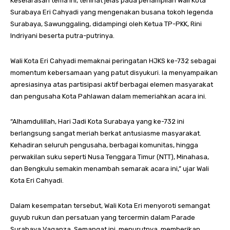
Keselarasan tema ini, terlihat jelas pada penampilan Wali Kota
Surabaya Eri Cahyadi yang mengenakan busana tokoh legenda
Surabaya, Sawunggaling, didampingi oleh Ketua TP-PKK, Rini
Indriyani beserta putra-putrinya.
Wali Kota Eri Cahyadi memaknai peringatan HJKS ke-732 sebagai
momentum kebersamaan yang patut disyukuri. Ia menyampaikan
apresiasinya atas partisipasi aktif berbagai elemen masyarakat
dan pengusaha Kota Pahlawan dalam memeriahkan acara ini.
“Alhamdulillah, Hari Jadi Kota Surabaya yang ke-732 ini
berlangsung sangat meriah berkat antusiasme masyarakat.
Kehadiran seluruh pengusaha, berbagai komunitas, hingga
perwakilan suku seperti Nusa Tenggara Timur (NTT), Minahasa,
dan Bengkulu semakin menambah semarak acara ini,” ujar Wali
Kota Eri Cahyadi.
Dalam kesempatan tersebut, Wali Kota Eri menyoroti semangat
guyub rukun dan persatuan yang tercermin dalam Parade
Surabaya Vaganza. Semangat ini, menurutnya, memberikan