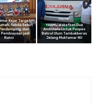
UTAMA
POLITIK
imur Kejar Target
umah, Sekda Sebut
YANMU Wakafkan Dua
 Pendamping, dan
Ambulans Untuk Ponpes
 Pembiayaan jadi
Bahrul Ulum Tambakberas
Kunci
Jelang Muktamar NU