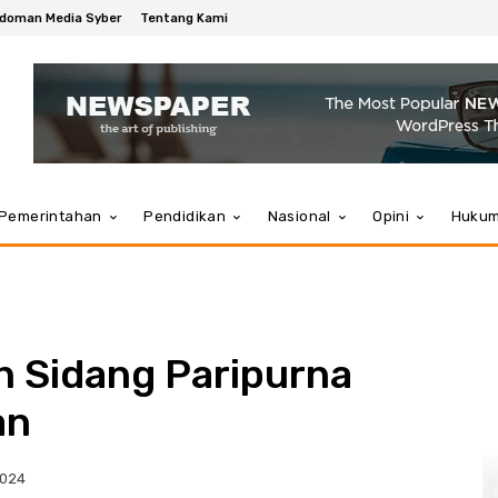
doman Media Syber
Tentang Kami
Pemerintahan
Pendidikan
Nasional
Opini
Huku
 Sidang Paripurna
an
2024