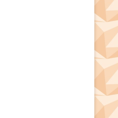
*
*
e: