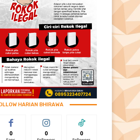
OLLOW HARIAN BHIRAWA
0
0
0
Fans
Followers
Followers