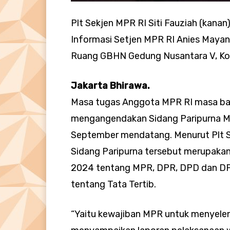
Plt Sekjen MPR RI Siti Fauziah (kana
Informasi Setjen MPR RI Anies Mayangs
Ruang GBHN Gedung Nusantara V, Ko
Jakarta Bhirawa.
Masa tugas Anggota MPR RI masa bak
mengangendakan Sidang Paripurna M
September mendatang. Menurut Plt Se
Sidang Paripurna tersebut merupaka
2024 tentang MPR, DPR, DPD dan DP
tentang Tata Tertib.
“Yaitu kewajiban MPR untuk menyelen