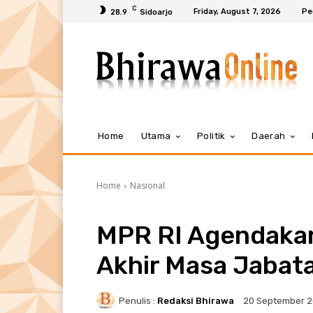
C
Friday, August 7, 2026
Pe
28.9
Sidoarjo
Home
Utama
Politik
Daerah
Home
Nasional
MPR RI Agendakan
Akhir Masa Jabat
Penulis :
Redaksi Bhirawa
20 September 