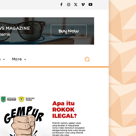
m
More