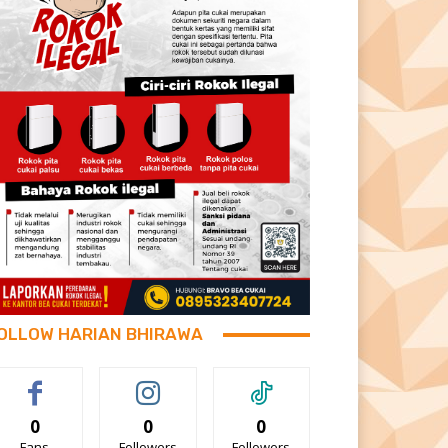
OLLOW HARIAN BHIRAWA
0
0
0
Fans
Followers
Followers