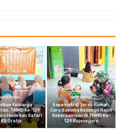
ADVETORIAL
ADVETORIAL
udkan Keluarga
Sapa Hati di Teras Rumah,
itas, TMMD Ke-129
Cara Babinsa Kesongo Rajut
ro Hadirkan Safari
Kebersamaan di TMMD Ke-
KB Gratis
129 Bojonegoro