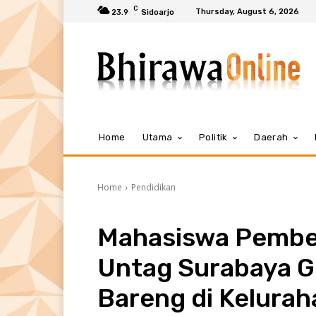
C
Thursday, August 6, 2026
23.9
Sidoarjo
Home
Utama
Politik
Daerah
Home
Pendidikan
Mahasiswa Pembe
Untag Surabaya Ge
Bareng di Kelura