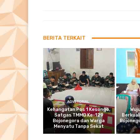
BERITA TERKAIT
ADVETORIAL
Kehangatan Pos 1 Kesongo,
Wuj
Satgas TMMD Ke-129
Berkual
Bojonegoro dan Warga
Bojonego
Menyatu Tanpa Sekat