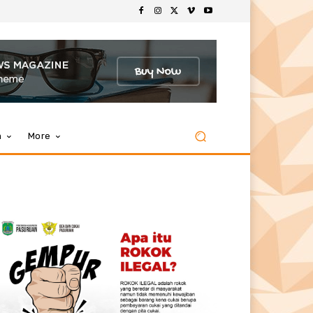
m
More