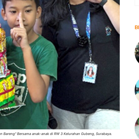
B
lan Bareng" Bersama anak-anak di RW 3 Kelurahan Gubeng, Surabaya.