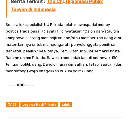
Berita Terkait :
Tzu Chi, Diplomasi Publik
Taiwan di Indonesia
Secara lex specialist, UU Pilkada telah mewaspadai money
politics. Pada pasal 73 ayat (1), dinyatakan, “Calon dan/atau tim
kampanye dilarang menjanjikan dan/atau memberikan uang atau
materi lainnya untuk mempengaruhi penyelenggata pemilihan
dan/atau pemilih.” Realitanya, Pemilu tahun 2024 semakin brutal.
Bahkan dalam Pilkada, Bawaslu menindak lanjuti sebanyak 130
temuan politik uang. Dahulu masih dimaafkan. Tetapi saat ini (dan
mendatang) wajib ditegakkan hukum politik uang.
–
——– 000 ———
TAGS
Legawa Hasil Pilkada
tajuk