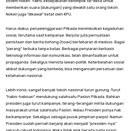
sistem noken. Yakni, kesepakatan kelompok se-desa untuk
memberikan suara (dukungan) yang diwakili satu orang tokoh.
Noken juga “dikawal” ketat oleh KPU.
Harus diakui, penyelenggaraan Pilkada menimbulkan kegaduhan
sosial, terutama saat kampanye. Berjuta-juta pernyataan
penistaan dan berita bohong (hoax) bertebaran di medsos. Bagai
“perang” terbuka tanpa batas. Berbagai penyiaran berbasis
teknologi informasi dan komunikasi, telah dimanfaatkan untuk
propaganda. Sekaligus menista lawan politik. Keterbelahan sosial
akibat dukungan yang berbeda, bisa mengancam persatuan dan
ketahanan nasional.
Lebih ironis, sangat banyak tokoh nasional turun gunung. Turut
“habis-habisan” mendukung salahsatu Paslon Pilkada. Bahkan
presiden juga turut kampanye, terang-terangan minta dukungan
masyarakat untuk salahsatu Paslon. Walau Presiden punya hak
berkampanye. Sekaligus sebagai pucuk pimpinan parpol. Namun
Presiden sudah pernah berjanji akan menjadi “presiden-nya”
seluruh rakyat Indonesia. Maka tidak elok berada pada posisi