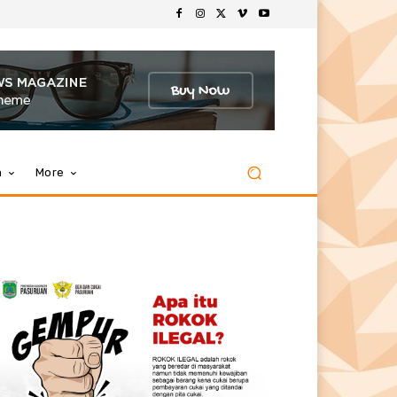
m
More