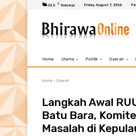
C
Friday, August 7, 2026
Pe
22.5
Sidoarjo
Home
Utama
Politik
Daerah
Home
Daerah
Langkah Awal RUU 
Batu Bara, Komite 
Masalah di Kepula