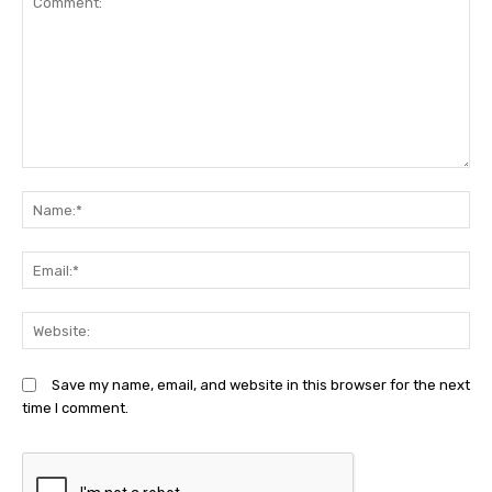
Comment:
N
Em
We
Save my name, email, and website in this browser for the next
time I comment.