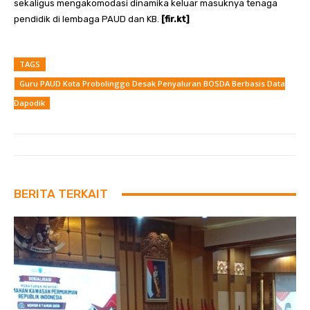
sekaligus mengakomodasi dinamika keluar masuknya tenaga
pendidik di lembaga PAUD dan KB.
[fir.kt]
TAGS
Guru PAUD Kota Probolinggo Desak Penyaluran BOSDA Berbasis Data
Dapodik
BERITA TERKAIT