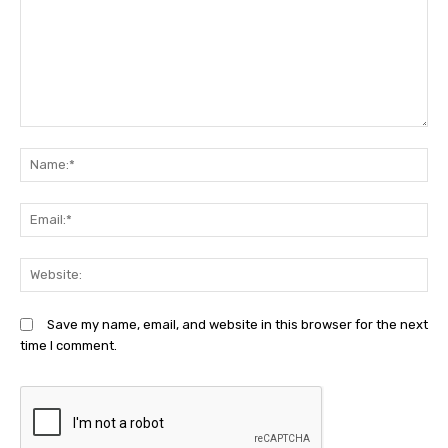
Comment:
N
Em
We
Save my name, email, and website in this browser for the next
time I comment.