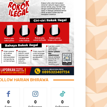
OLLOW HARIAN BHIRAWA
0
0
0
Fans
Followers
Followers