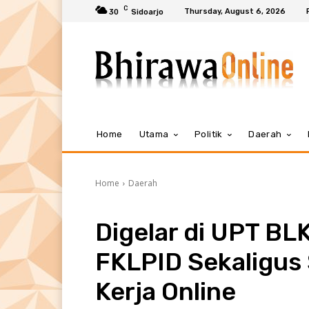
C
Thursday, August 6, 2026
30
Sidoarjo
Home
Utama
Politik
Daerah
Home
Daerah
Digelar di UPT BL
FKLPID Sekaligus
Kerja Online