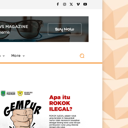
m
More