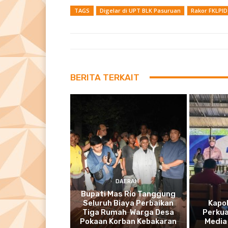
TAGS
Digelar di UPT BLK Pasuruan
Rakor FKLPID
BERITA TERKAIT
DAERAH
Bupati Mas Rio Tanggung
Seluruh Biaya Perbaikan
Kapo
Tiga Rumah Warga Desa
Perkua
Pokaan Korban Kebakaran
Media 