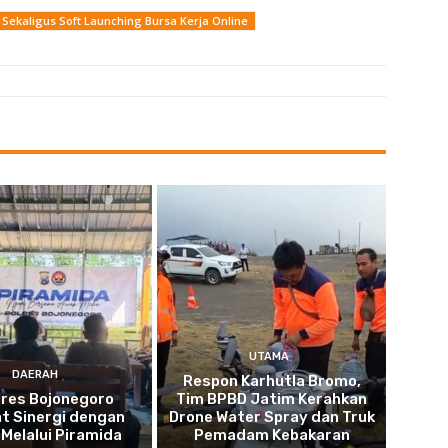
 Sekaligus Soft Launching Bursa Kerja Online
UTAMA
DAERAH
Respon Karhutla Bromo,
lres Bojonegoro
Tim BPBD Jatim Kerahkan
t Sinergi dengan
Drone Water Spray dan Truk
Melalui Piramida
Pemadam Kebakaran