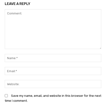
LEAVE A REPLY
Comment:
N
Em
We
Save my name, email, and website in this browser for the next
time I comment.