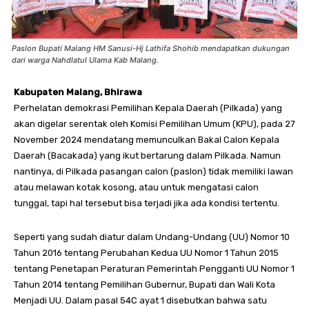
Paslon Bupati Malang HM Sanusi-Hj Lathifa Shohib mendapatkan dukungan
dari warga Nahdlatul Ulama Kab Malang.
Kabupaten Malang, Bhirawa
Perhelatan demokrasi Pemilihan Kepala Daerah (Pilkada) yang
akan digelar serentak oleh Komisi Pemilihan Umum (KPU), pada 27
November 2024 mendatang memunculkan Bakal Calon Kepala
Daerah (Bacakada) yang ikut bertarung dalam Pilkada. Namun
nantinya, di Pilkada pasangan calon (paslon) tidak memiliki lawan
atau melawan kotak kosong, atau untuk mengatasi calon
tunggal, tapi hal tersebut bisa terjadi jika ada kondisi tertentu.
Seperti yang sudah diatur dalam Undang-Undang (UU) Nomor 10
Tahun 2016 tentang Perubahan Kedua UU Nomor 1 Tahun 2015
tentang Penetapan Peraturan Pemerintah Pengganti UU Nomor 1
Tahun 2014 tentang Pemilihan Gubernur, Bupati dan Wali Kota
Menjadi UU. Dalam pasal 54C ayat 1 disebutkan bahwa satu