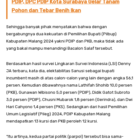
PDIP, DPC PDIP Kota Surabaya Gelar Tanam
Pohon dan Tebar Benih Ikan
Sehingga banyak pihak menyatakan bahwa dengan
bergabungnya dua kekuatan di Pemilihan Bupati (Pilbup)
Kabupaten Malang 2024 yakni PDIP dan PKB, maka tidak ada
yang bakal mampu menandingi Bacalon Salaf tersebut.
Berdasarkan hasil survei Lingkaran Survei Indonesia (LSI) Denny
JA terbaru, kata dia, elektabilitas Sanusi sebagai bupati
incumbent masih di atas calon-calon yang lain dengan angka 56,1
persen. Kemudian dibawahnya nama Lathifah Shohib 10,0 persen
(PKB), Gunawan Wibisono 5,0 persen (PDIP), Didik Gatot Subroto
3,0 persen (PDIP), Chusni Mubarok 1,8 persen (Gerindra), dan Dwi
Hari Cahyono 1,4 persen (PKS). Sedangkan dari hasil Pemilihan
Umum Legislatif (Pileg) 2024, PDIP Kabupaten Malang
mendapatkan 13 kursi dan PKB peroleh 12 kursi.
“Itu artinya, kedua partai politik (parpol) tersebut bisa sama-