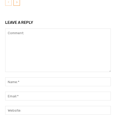
LEAVE A REPLY
Comment:
N
Em
We