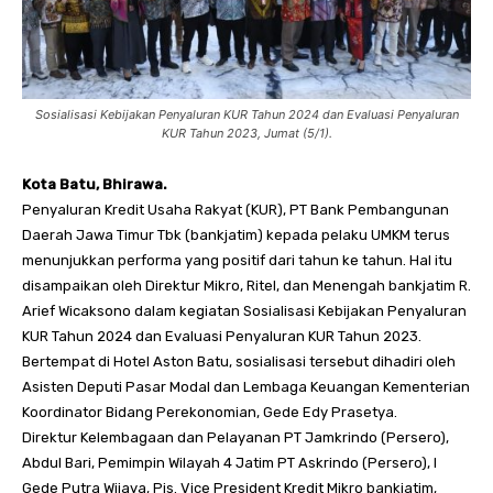
Sosialisasi Kebijakan Penyaluran KUR Tahun 2024 dan Evaluasi Penyaluran
KUR Tahun 2023, Jumat (5/1).
Kota Batu, Bhirawa.
Penyaluran Kredit Usaha Rakyat (KUR), PT Bank Pembangunan
Daerah Jawa Timur Tbk (bankjatim) kepada pelaku UMKM terus
menunjukkan performa yang positif dari tahun ke tahun. Hal itu
disampaikan oleh Direktur Mikro, Ritel, dan Menengah bankjatim R.
Arief Wicaksono dalam kegiatan Sosialisasi Kebijakan Penyaluran
KUR Tahun 2024 dan Evaluasi Penyaluran KUR Tahun 2023.
Bertempat di Hotel Aston Batu, sosialisasi tersebut dihadiri oleh
Asisten Deputi Pasar Modal dan Lembaga Keuangan Kementerian
Koordinator Bidang Perekonomian, Gede Edy Prasetya.
Direktur Kelembagaan dan Pelayanan PT Jamkrindo (Persero),
Abdul Bari, Pemimpin Wilayah 4 Jatim PT Askrindo (Persero), I
Gede Putra Wijaya, Pjs. Vice President Kredit Mikro bankjatim,