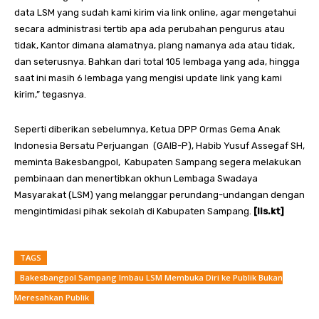
data LSM yang sudah kami kirim via link online, agar mengetahui
secara administrasi tertib apa ada perubahan pengurus atau
tidak, Kantor dimana alamatnya, plang namanya ada atau tidak,
dan seterusnya. Bahkan dari total 105 lembaga yang ada, hingga
saat ini masih 6 lembaga yang mengisi update link yang kami
kirim,” tegasnya.
Seperti diberikan sebelumnya, Ketua DPP Ormas Gema Anak
Indonesia Bersatu Perjuangan (GAIB-P), Habib Yusuf Assegaf SH,
meminta Bakesbangpol, Kabupaten Sampang segera melakukan
pembinaan dan menertibkan okhun Lembaga Swadaya
Masyarakat (LSM) yang melanggar perundang-undangan dengan
mengintimidasi pihak sekolah di Kabupaten Sampang.
[lis.kt]
TAGS
Bakesbangpol Sampang Imbau LSM Membuka Diri ke Publik Bukan
Meresahkan Publik