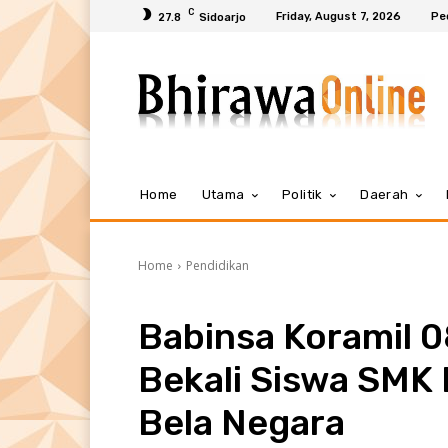
C
Friday, August 7, 2026
Pe
27.8
Sidoarjo
Home
Utama
Politik
Daerah
Home
Pendidikan
Babinsa Koramil 
Bekali Siswa SMK
Bela Negara