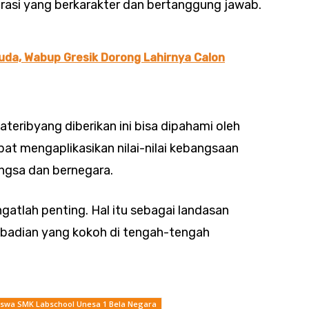
rasi yang berkarakter dan bertanggung jawab.
uda, Wabup Gresik Dorong Lahirnya Calon
teribyang diberikan ini bisa dipahami oleh
pat mengaplikasikan nilai-nilai kebangsaan
ngsa dan bernegara.
atlah penting. Hal itu sebagai landasan
badian yang kokoh di tengah-tengah
Siswa SMK Labschool Unesa 1 Bela Negara