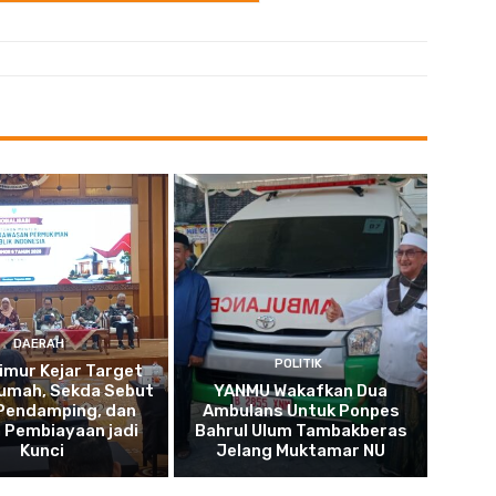
DAERAH
POLITIK
imur Kejar Target
umah, Sekda Sebut
YANMU Wakafkan Dua
 Pendamping, dan
Ambulans Untuk Ponpes
 Pembiayaan jadi
Bahrul Ulum Tambakberas
Kunci
Jelang Muktamar NU