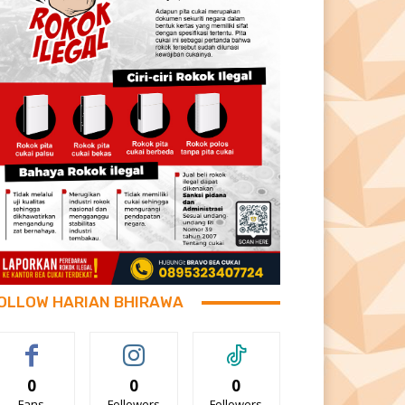
OLLOW HARIAN BHIRAWA
0
0
0
Fans
Followers
Followers