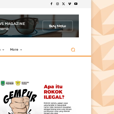
m
More