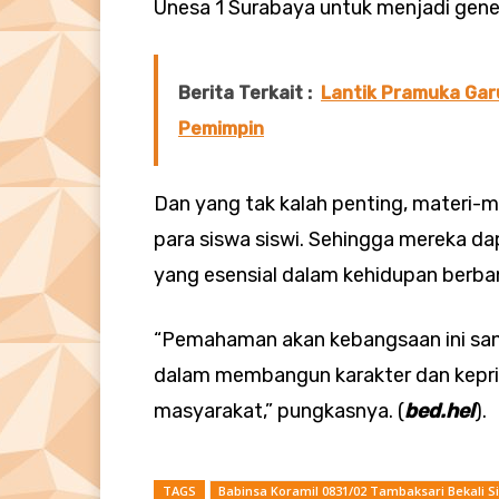
Unesa 1 Surabaya untuk menjadi gene
Berita Terkait :
Lantik Pramuka Gar
Pemimpin
Dan yang tak kalah penting, materi-ma
para siswa siswi. Sehingga mereka da
yang esensial dalam kehidupan berba
“Pemahaman akan kebangsaan ini sang
dalam membangun karakter dan kepri
masyarakat,” pungkasnya. (
bed.hel
).
TAGS
Babinsa Koramil 0831/02 Tambaksari Bekali 