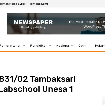
doman Media Syber
Tentang Kami
Pemerintahan
Pendidikan
Nasional
Opini
Huku
0831/02 Tambaksari
 Labschool Unesa 1