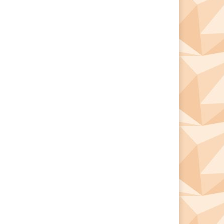
*
*
e: