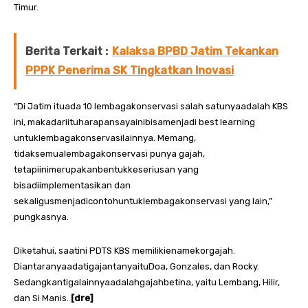
Timur.
Berita Terkait :
Kalaksa BPBD Jatim Tekankan
PPPK Penerima SK Tingkatkan Inovasi
“Di Jatim ituada 10 lembagakonservasi salah satunyaadalah KBS
ini, makadariituharapansayainibisamenjadi best learning
untuklembagakonservasilainnya. Memang,
tidaksemualembagakonservasi punya gajah,
tetapiinimerupakanbentukkeseriusan yang
bisadiimplementasikan dan
sekaligusmenjadicontohuntuklembagakonservasi yang lain,”
pungkasnya.
Diketahui, saatini PDTS KBS memilikienamekorgajah.
DiantaranyaadatigajantanyaituDoa, Gonzales, dan Rocky.
Sedangkantigalainnyaadalahgajahbetina, yaitu Lembang, Hilir,
dan Si Manis.
[dre]