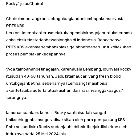
Rocky,” jelasChairul.
Chairulmenerangkan, sebagaibagiandarilembagakonservasi,
PDTS KBS
berkomitmenakanterusmelakukanpembiakangajahuntukmenamb
ahkoleksikelestarianhewanlangka di Indonesia. Rencananya,
PDTS KBS akanmenambahkoleksigajahbetinabaruuntukdilakukan
proses pembiakankedepannya.
“Ada tambahanbetinagajah, karenausia Lembang, ibunyasi Rocky
itusudah 40-50 tahunan. Jadi, kitamaucari yang fresh blood
untukgajahbetina, sebenarnya (Lembang) masihbisa,
akantetapikalauterlalutuakasihan dan hasilnyanggakbagus,”
terangnya.
Iamenambahkan, kondisi Rocky saatinisudah sangat
baiksehinggabisasegeradisaksikan oleh para pengunjung KBS.
Bahkan, perilaku Rocky sudahjauhlebihaktifsejakdilahirkan oleh
induknya pada 25 Mei 2024 lalu.