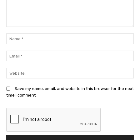
Comment:
N
Em
We
Save my name, email, and website in this browser for the next
time I comment.