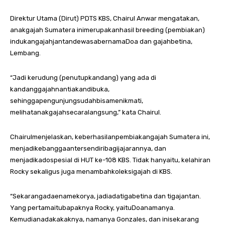
Direktur Utama (Dirut) PDTS KBS, Chairul Anwar mengatakan,
anakgajah Sumatera inimerupakanhasil breeding (pembiakan)
indukangajahjantandewasabernamaDoa dan gajahbetina,
Lembang.
“Jadi kerudung (penutupkandang) yang ada di
kandanggajahnantiakandibuka,
sehinggapengunjungsudahbisamenikmati,
melihatanakgajahsecaralangsung,” kata Chairul.
Chairulmenjelaskan, keberhasilanpembiakangajah Sumatera ini,
menjadikebanggaantersendiribagijajarannya, dan
menjadikadospesial di HUT ke-108 KBS. Tidak hanyaitu, kelahiran
Rocky sekaligus juga menambahkoleksigajah di KBS.
“Sekarangadaenamekorya, jadiadatigabetina dan tigajantan.
Yang pertamaitubapaknya Rocky, yaituDoanamanya.
Kemudianadakakaknya, namanya Gonzales, dan inisekarang