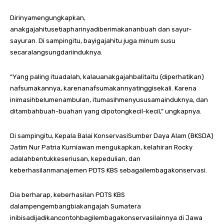
Dirinyamengungkapkan,
anakgajahitusetiapharinyadiberimakananbuah dan sayur-
sayuran. Di sampingitu, bayigajahitu juga minum susu
secaralangsungdariinduknya.
“Yang paling ituadalah, kalauanakgajahbalitaitu (diperhatikan)
nafsumakannya, karenanafsumakannyatinggisekali. Karena
inimasihbelumenambulan, itumasihmenyususamainduknya, dan
ditambahbuah-buahan yang dipotongkecil-kecil,” ungkapnya.
Di sampingitu, Kepala Balai KonservasiSumber Daya Alam (BKSDA)
Jatim Nur Patria Kurniawan mengukapkan, kelahiran Rocky
adalahbentukkeseriusan, kepedulian, dan
keberhasilanmanajemen PDTS KBS sebagailembagakonservasi.
Dia berharap, keberhasilan PDTS KBS
dalampengembangbiakangajah Sumatera
inibisadijadikancontohbagilembagakonservasilainnya di Jawa