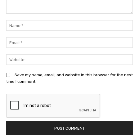
Comment:
N
Em
We
Save my name, email, and website in this browser for the next
time I comment.