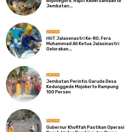
Bojonegoro, Rajut Kebersamaan di
Jembatan...
DAERAH
HUT Jalasenastri Ke-80, Fera
Muhammad Ali Ketua Jalasinastri
Gelorakan...
DAERAH
Jembatan Perintis Garuda Desa
Kedunggede Mojokerto Rampung
100 Persen
DAERAH
Gubernur Khofifah Pastikan Operasi