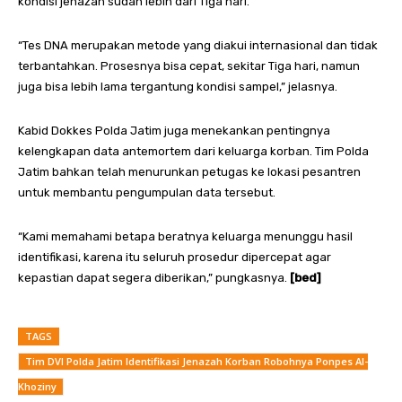
kondisi jenazah sudah lebih dari Tiga hari.
“Tes DNA merupakan metode yang diakui internasional dan tidak
terbantahkan. Prosesnya bisa cepat, sekitar Tiga hari, namun
juga bisa lebih lama tergantung kondisi sampel,” jelasnya.
Kabid Dokkes Polda Jatim juga menekankan pentingnya
kelengkapan data antemortem dari keluarga korban. Tim Polda
Jatim bahkan telah menurunkan petugas ke lokasi pesantren
untuk membantu pengumpulan data tersebut.
“Kami memahami betapa beratnya keluarga menunggu hasil
identifikasi, karena itu seluruh prosedur dipercepat agar
kepastian dapat segera diberikan,” pungkasnya.
[bed]
TAGS
Tim DVI Polda Jatim Identifikasi Jenazah Korban Robohnya Ponpes Al-
Khoziny