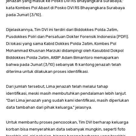
jenazah yang masuk ke Posko DVI RS Bhayangkara Surabaya,”
kata Kombes Pol Abast di Posko DVI RS Bhayangkara Surabaya
pada Jumat (3/10).
Dijelaskannya, Tim DVI ini terdiri dari Biddokkes Polda Jatim,
Pusdokkes Polri dan Persatuan Dokter Forensik Indonesia (PDFI).
Di lokasi yang sama Kabid Dokkes Polda Jatim, Kombes Pol
Mohammad Khusnan Marzuki didampingi oleh Kasubbid Dokpol
Biddokkes Polda Jatim, AKBP Adam Bimantoro memaparkan
bahwa pada Jumat (3/10) sebanyak 8 kantong jenazah telah
diterima untuk dilakukan proses identifikasi.
Dari jumlah tersebut, Lima jenazah telah melalui tahap
identifikasi, meski masih membutuhkan pendalaman lebih lanjut.
“Dari Lima jenazah yang sudah kami identifikasi, masih diperlukan
data tambahan dari pihak keluarga,” jelasnya.
Untuk membantu proses pencocokan, Tim DVI berharap keluarga
korban bisa menyerahkan data sebanyak mungkin, seperti foto