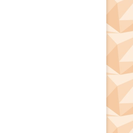
*
*
e: