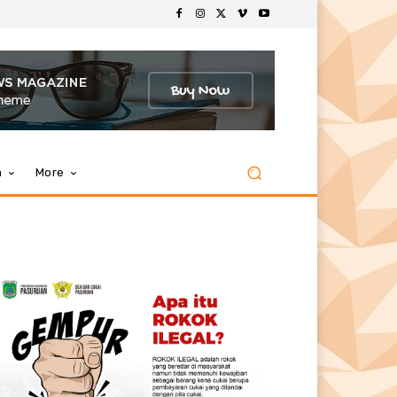
m
More