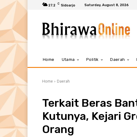
C
Saturday, August 8, 2026
27.2
Sidoarjo
Home
Utama
Politik
Daerah
Home
Daerah
Terkait Beras Ban
Kutunya, Kejari G
Orang