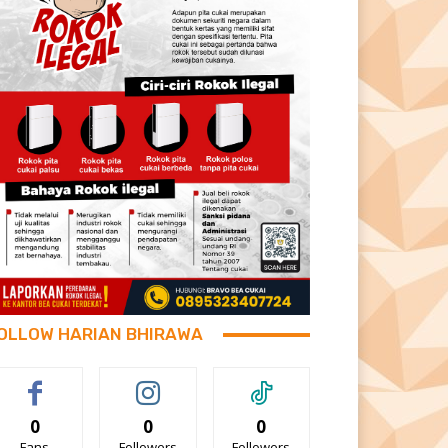
OLLOW HARIAN BHIRAWA
0
0
0
Fans
Followers
Followers