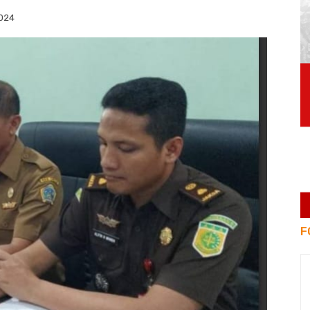
024
F