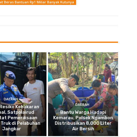
it Beras Bantuan Rp1 Miliar Banyak Kutunya
DAERAH
DAERAH
Resiko Kebakaran
pal, Satpolairud
Bantu Warga Hadapi
tat Pemeriksaan
Kemarau, Polsek Ngambon
Truk di Pelabuhan
Distribusikan 8.000 Liter
Jangkar
Air Bersih