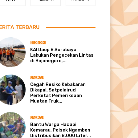
ERITA TERBARU
EKONOMI
KAI Daop 8 Surabaya
Lakukan Pengecekan Lintas
di Bojonegoro,...
DAERAH
Cegah Resiko Kebakaran
Dikapal, Satpolairud
Perketat Pemeriksaan
Muatan Truk...
DAERAH
Bantu Warga Hadapi
Kemarau, Polsek Ngambon
Distribusikan 8.000 Liter...