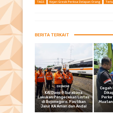
TAGS
Kejari Gresik Periksa Delapan Orang
Terka
BERITA TERKAIT
EKONOMI
Cegah 
KAI Daop 8 Surabaya
Dika
Lakukan Pengecekan Lintas
Perke
di Bojonegoro, Pastikan
Muatan 
Jalur KA Aman dan Andal