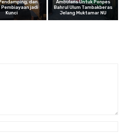
 Pendamping, dan
Ambulans Untuk Ponpes
 Pembiayaan jadi
Bahrul Ulum Tambakberas
Kunci
Jelang Muktamar NU
Name: