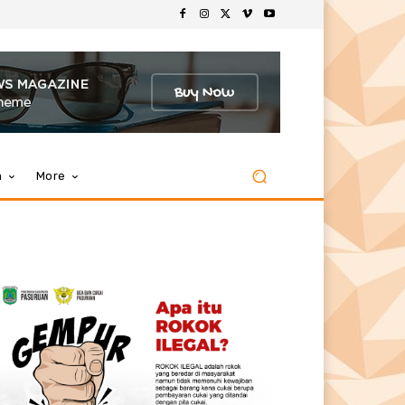
m
More