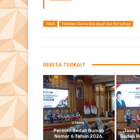
TAGS
Teladan Ulama Merakyat dan Bersahaja
BERITA TERKAIT
UTAMA
Permen Bedah Rumah
Jawa T
Nomor 6 Tahun 2026,
Bedah R