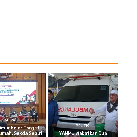
DAERAH
POLITIK
imur Kejar Target
umah, Sekda Sebut
YANMU Wakafkan Dua