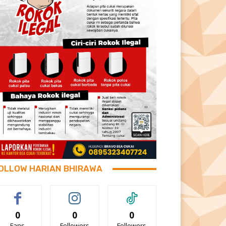
OLLOW HARIAN BHIRAWA
0
0
0
Fans
Followers
Followers