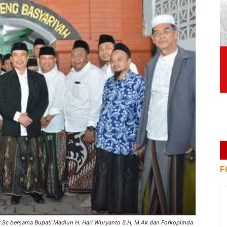
F
 M.Sc bersama Bupati Madiun H. Hari Wuryanto S.H, M.Ak dan Forkopimda