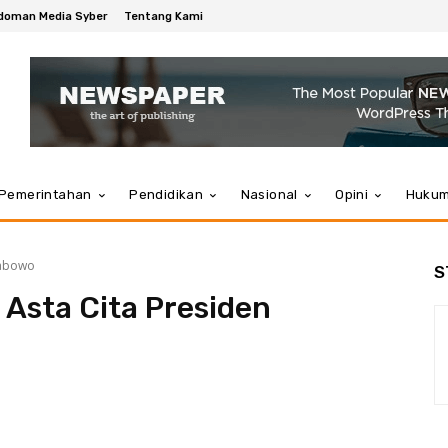
doman Media Syber
Tentang Kami
Pemerintahan
Pendidikan
Nasional
Opini
Huku
rabowo
S
Asta Cita Presiden