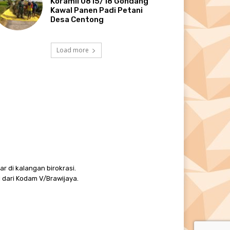
Koramil 0815/18 Gondang
Kawal Panen Padi Petani
Desa Centong
Load more
r di kalangan birokrasi.
 dari Kodam V/Brawijaya.