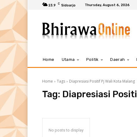
C
Thursday, August 6, 2026
23.9
Sidoarjo
Home
Utama
Politik
Daerah
Home
Tags
Diapresiasi Positif Pj Wali Kota Malang
Tag:
Diapresiasi Posit
No posts to display