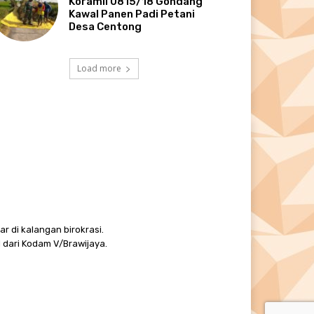
Koramil 0815/18 Gondang
Kawal Panen Padi Petani
Desa Centong
Load more
r di kalangan birokrasi.
 dari Kodam V/Brawijaya.