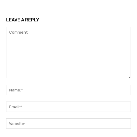
LEAVE A REPLY
Comment:
N
Em
We