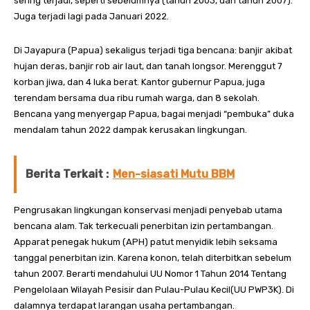
sering terjadi, seperti sebelumnya (tahun 2003, dan tahun 2007).
Juga terjadi lagi pada Januari 2022.
Di Jayapura (Papua) sekaligus terjadi tiga bencana: banjir akibat
hujan deras, banjir rob air laut, dan tanah longsor. Merenggut 7
korban jiwa, dan 4 luka berat. Kantor gubernur Papua, juga
terendam bersama dua ribu rumah warga, dan 8 sekolah.
Bencana yang menyergap Papua, bagai menjadi “pembuka” duka
mendalam tahun 2022 dampak kerusakan lingkungan.
Berita Terkait :
Men-siasati Mutu BBM
Pengrusakan lingkungan konservasi menjadi penyebab utama
bencana alam. Tak terkecuali penerbitan izin pertambangan.
Apparat penegak hukum (APH) patut menyidik lebih seksama
tanggal penerbitan izin. Karena konon, telah diterbitkan sebelum
tahun 2007. Berarti mendahului UU Nomor 1 Tahun 2014 Tentang
Pengelolaan Wilayah Pesisir dan Pulau-Pulau Kecil(UU PWP3K). Di
dalamnya terdapat larangan usaha pertambangan.