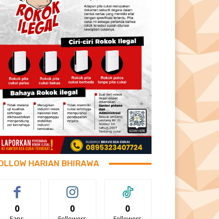
OLLOW HARIAN BHIRAWA
0
0
0
Fans
Followers
Followers