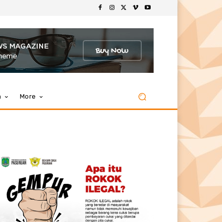
m
More