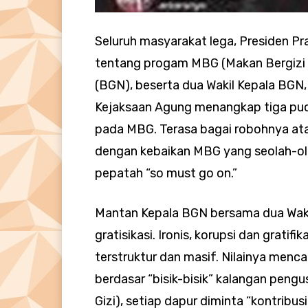
Seluruh masyarakat lega, Presiden P
tentang progam MBG (Makan Bergizi G
(BGN), beserta dua Wakil Kepala BGN,
Kejaksaan Agung menangkap tiga pu
pada MBG. Terasa bagai robohnya atap
dengan kebaikan MBG yang seolah-olah 
pepatah “so must go on.”
Mantan Kepala BGN bersama dua Wakil
gratisikasi. Ironis, korupsi dan gratif
terstruktur dan masif. Nilainya mencapa
berdasar “bisik-bisik” kalangan pe
Gizi), setiap dapur diminta “kontribus