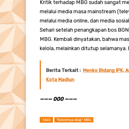
Kritik terhadap MBG sudah sangat m
melalui media masa mainstream (televis
melalui media online, dan media sosia
Sehari setelah penangkapan bos BGN,
MBG. Kembali dinyatakan, bahwa mas
kelola, melainkan ditutup selamanya. 
Berita Terkait :
Menko Bidang IPK, 
Kota Madiun
——— 000 ———
TAGS
"Robohnya Atap" MBG