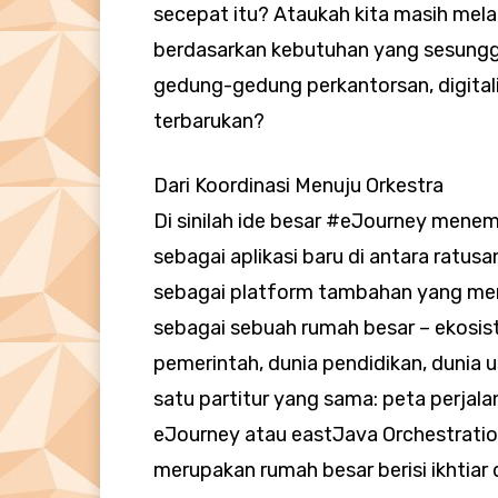
secepat itu? Ataukah kita masih mela
berdasarkan kebutuhan yang sesunggu
gedung-gedung perkantorsan, digitali
terbarukan?
Dari Koordinasi Menuju Orkestra
Di sinilah ide besar #eJourney mene
sebagai aplikasi baru di antara ratus
sebagai platform tambahan yang mena
sebagai sebuah rumah besar – ekosi
pemerintah, dunia pendidikan, dunia 
satu partitur yang sama: peta perjalan
eJourney atau eastJava Orchestrati
merupakan rumah besar berisi ikhti