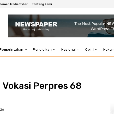
doman Media Syber
Tentang Kami
Pemerintahan
Pendidikan
Nasional
Opini
Huku
n Vokasi Perpres 68
026