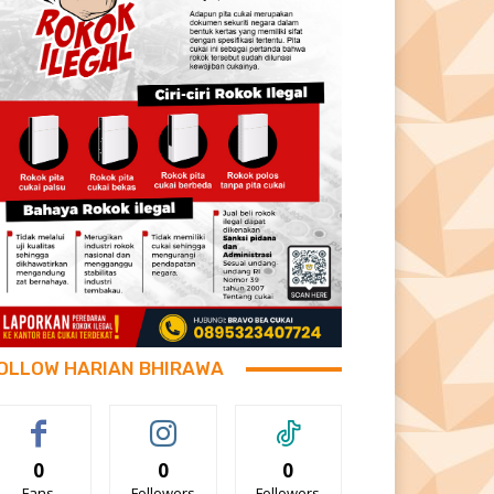
OLLOW HARIAN BHIRAWA
0
0
0
Fans
Followers
Followers