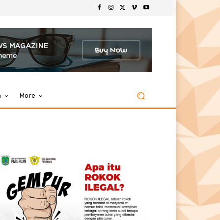
m
More