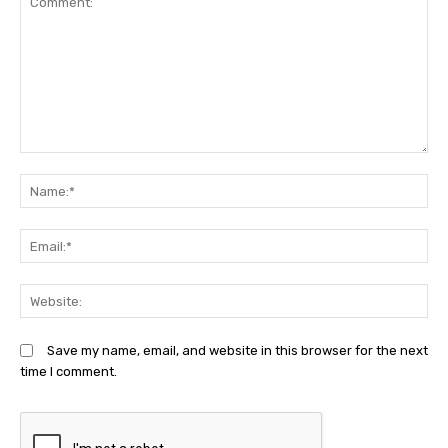
Comment:
N
Em
We
Save my name, email, and website in this browser for the next
time I comment.