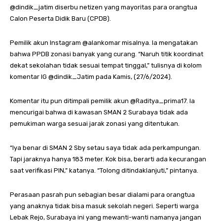
@dindik_jatim diserbu netizen yang mayoritas para orangtua
Calon Peserta Didik Baru (CPDB).
Pemilik akun Instagram @alankomar misalnya. Ia mengatakan
bahwa PPDB zonasi banyak yang curang. “Naruh titik koordinat
dekat sekolahan tidak sesuai tempat tinggal,” tulisnya di kolom
komentar IG @dindik_Jatim pada Kamis, (27/6/2024).
Komentar itu pun ditimpali pemilik akun @Raditya_prima17. Ia
mencurigai bahwa di kawasan SMAN 2 Surabaya tidak ada
pemukiman warga sesuai jarak zonasi yang ditentukan.
“Iya benar di SMAN 2 Sby setau saya tidak ada perkampungan.
Tapi jaraknya hanya 183 meter. Kok bisa, berarti ada kecurangan
saat verifikasi PIN,” katanya. “Tolong ditindaklanjuti,” pintanya.
Perasaan pasrah pun sebagian besar dialami para orangtua
yang anaknya tidak bisa masuk sekolah negeri. Seperti warga
Lebak Rejo, Surabaya ini yang mewanti-wanti namanya jangan