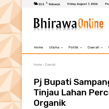
C
Friday, August 7, 2026
Pe
22.5
Sidoarjo
Home
Utama
Politik
Daerah
Home
Daerah
Pj Bupati Sampang
Tinjau Lahan Per
Organik