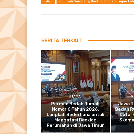
TAGS
Pj Bupati Sampang Bantu Bibit dan Tinjau 
BERITA TERKAIT
UTAMA
P
Permen Bedah Rumah
Jawa T
Nomor 6 Tahun 2026,
Bedah R
Langkah Sederhana untuk
Data,
Mengatasi Backlog
Skema
Perumahan di Jawa Timur