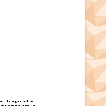
r di kalangan birokrasi.
 dari Kodam V/Brawijaya.