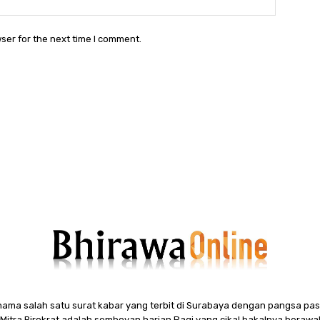
ser for the next time I comment.
ama salah satu surat kabar yang terbit di Surabaya dengan pangsa pasa
itra Birokrat adalah semboyan harian Pagi yang cikal bakalnya berawal