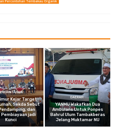
Lahan Percontohan Tembakau Organik
EMERINTAHAN
DAERAH
imur Kejar Target
umah, Sekda Sebut
YANMU Wakafkan Dua
 Pendamping, dan
Ambulans Untuk Ponpes
 Pembiayaan jadi
Bahrul Ulum Tambakberas
Kunci
Jelang Muktamar NU