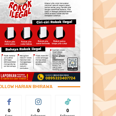
OLLOW HARIAN BHIRAWA
0
0
0
Fans
Followers
Followers