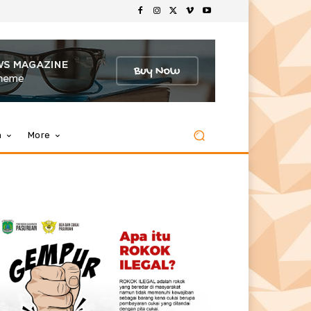
m
More