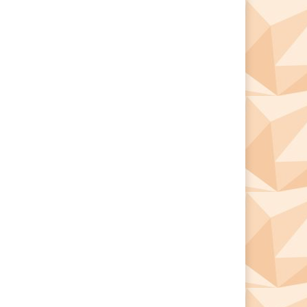
*
*
e: