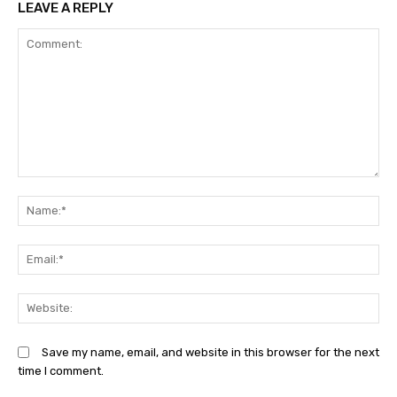
LEAVE A REPLY
Comment:
N
Em
We
Save my name, email, and website in this browser for the next
time I comment.