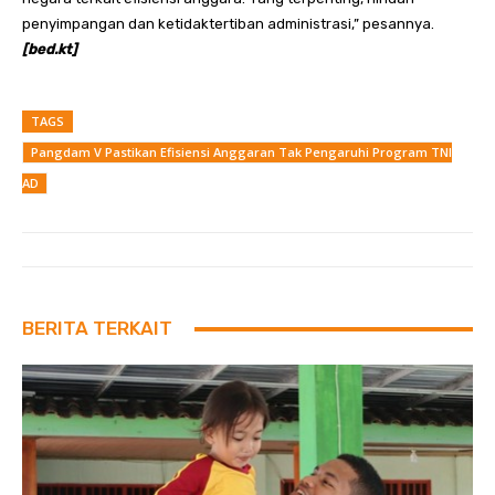
penyimpangan dan ketidaktertiban administrasi,” pesannya.
[bed.kt]
TAGS
Pangdam V Pastikan Efisiensi Anggaran Tak Pengaruhi Program TNI
AD
BERITA TERKAIT