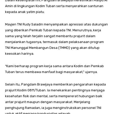
Dalam kesempatan ini, Pangdam Brawijaya meresmikan Masjid Al
Amin di lingkungan Kodim Tuban serta menyerahkan santunan
kepada anak yatim piatu.
Mayjen TNI Rudy Saladin menyampaikan apresiasi atas dukungan
yang diberikan Pemkab Tuban kepada TNI. Menurutnya, kerja
sama yang telah terjalin sangat membantu prajurit dalam
menjalankan tugasnya, termasuk dalam pelaksanaan program
TNI Manunggal Membangun Desa (TMMD) yang akan ditutup
keesokan harinya.
“Kami berharap program kerja sama antara Kodim dan Pemkab
Tuban terus membawa manfaat bagi masyarakat,” ujarnya.
Selain itu, Pangdam Brawijaya memberikan pengarahan kepada
prajurit Kodim 0811/Tuban. Ia menekankan pentingnya menjaga
kesehatan fisik dan mental, serta mempererat hubungan baik
antar prajurit maupun dengan masyarakat. Menjelang
penghujung Ramadan, ia juga menginstruksikan personel TNI
untuk aktif menjaga kondusivitas wilayah.