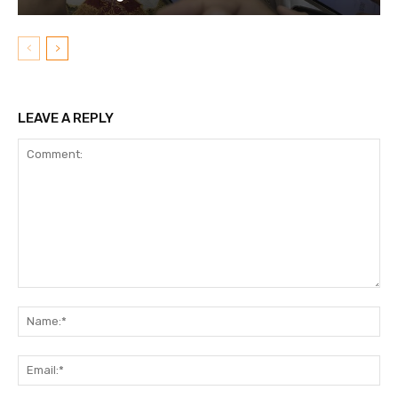
LEAVE A REPLY
Comment:
N
Em