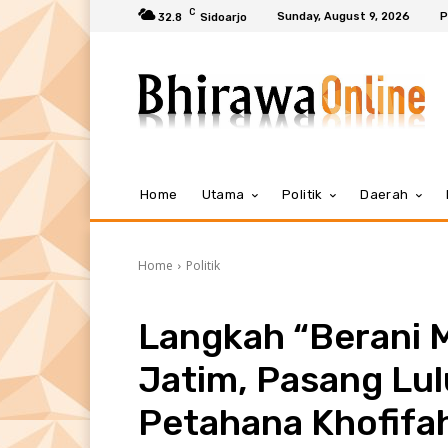
C
Sunday, August 9, 2026
P
32.8
Sidoarjo
Home
Utama
Politik
Daerah
Home
Politik
Langkah “Berani M
Jatim, Pasang Lu
Petahana Khofifa