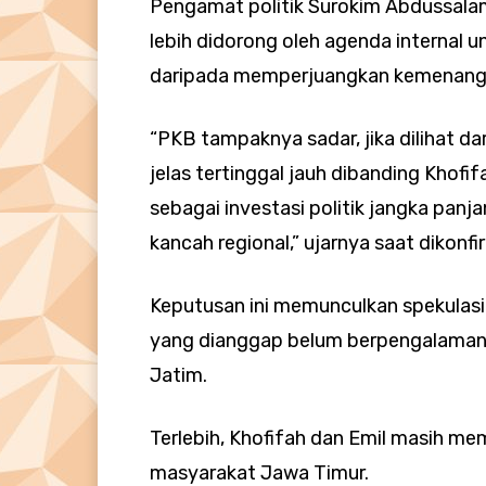
Pengamat politik Surokim Abdussal
lebih didorong oleh agenda internal
daripada memperjuangkan kemenangan
“PKB tampaknya sadar, jika dilihat da
jelas tertinggal jauh dibanding Khofif
sebagai investasi politik jangka pan
kancah regional,” ujarnya saat dikonf
Keputusan ini memunculkan spekula
yang dianggap belum berpengalaman 
Jatim.
Terlebih, Khofifah dan Emil masih mem
masyarakat Jawa Timur.