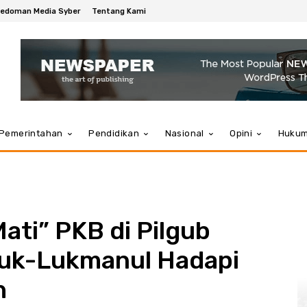
edoman Media Syber
Tentang Kami
Pemerintahan
Pendidikan
Nasional
Opini
Huku
ati” PKB di Pilgub
luk-Lukmanul Hadapi
h