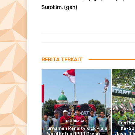
Surokim. (geh)
BERITA TERKAIT
OLAHRAGA
Fun Run
Turnamen Penalty Kick Piala
Ke-60
Wakil Ketua DPRD Gresik —
Jaya, Ri