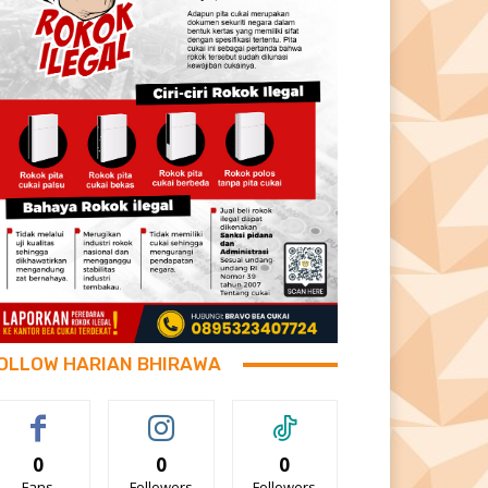
OLLOW HARIAN BHIRAWA
0
0
0
Fans
Followers
Followers