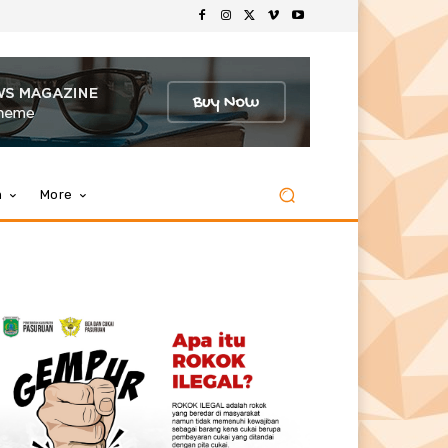
m
More