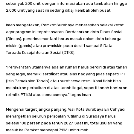
sebanyak 200 unit, dengan informasi akan ada tambahan hingga
2.000 unit yang saat ini sedang dikaji kembali oleh pusat.
Iman mengatakan, Pemkot Surabaya menerapkan seleksi ketat
agar program ini tepat sasaran. Berdasarkan data Dinas Sosial
(Dinsos), penerima manfaat harus masuk dalam data keluarga
miskin (gamis) atau pra-miskin pada desil 1 sampai 5 Data
Terpadu Kesejahteraan Sosial (DTKS).
“Persyaratan utamanya adalah rumah harus berdiri di atas tanah
yang legal, memiliki sertifikat atau alas hak yang jelas seperti IPT
(Izin Pemakaian Tanah) atau surat sewa resmi. Kami tidak bisa
melakukan perbaikan di atas tanah ilegal, seperti tanah bantaran
rel milik PT KAI atau semacamnya,” tegas Iman.
Mengenai target jangka panjang, Wali Kota Surabaya Eri Cahyadi
menargetkan seluruh persoalan rutilahu di Surabaya harus
selesai 100 persen pada tahun 2027. Saat ini, total usulan yang
masuk ke Pemkot mencapai 7.196 unit rumah.