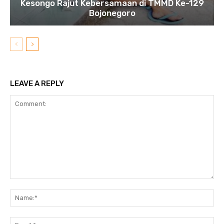
Kesongo Rajut Kebersamaan di TMMD Ke-129
Bojonegoro
LEAVE A REPLY
Comment:
N
Em