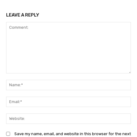
LEAVE A REPLY
Comment:
N
Em
We
Save my name, email, and website in this browser for the next