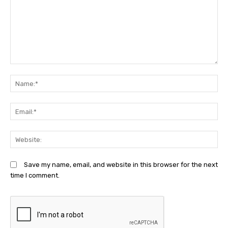
Comment:
N
Em
We
Save my name, email, and website in this browser for the next
time I comment.