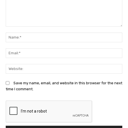
Comment:
N
Em
We
Save my name, email, and website in this browser for the next
time I comment.