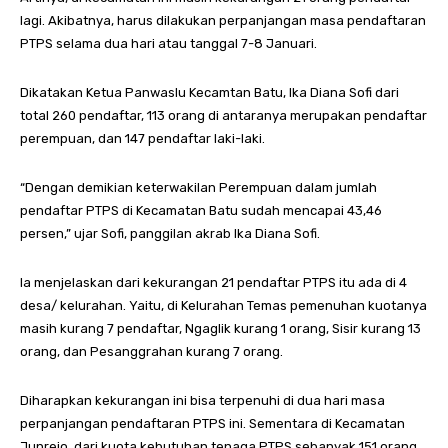
lagi. Akibatnya, harus dilakukan perpanjangan masa pendaftaran
PTPS selama dua hari atau tanggal 7-8 Januari.
Dikatakan Ketua Panwaslu Kecamtan Batu, Ika Diana Sofi dari
total 260 pendaftar, 113 orang di antaranya merupakan pendaftar
perempuan, dan 147 pendaftar laki-laki.
“Dengan demikian keterwakilan Perempuan dalam jumlah
pendaftar PTPS di Kecamatan Batu sudah mencapai 43,46
persen,” ujar Sofi, panggilan akrab Ika Diana Sofi.
Ia menjelaskan dari kekurangan 21 pendaftar PTPS itu ada di 4
desa/ kelurahan. Yaitu, di Kelurahan Temas pemenuhan kuotanya
masih kurang 7 pendaftar, Ngaglik kurang 1 orang, Sisir kurang 13
orang, dan Pesanggrahan kurang 7 orang.
Diharapkan kekurangan ini bisa terpenuhi di dua hari masa
perpanjangan pendaftaran PTPS ini. Sementara di Kecamatan
Junrejo, dari kuota kebutuhan tenaga PTPS sebanyak 151 orang