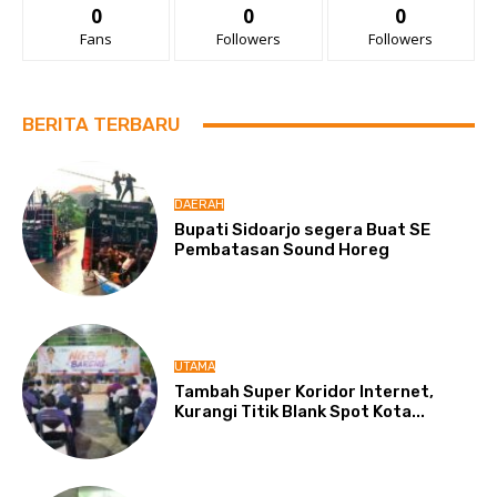
0
0
0
Fans
Followers
Followers
BERITA TERBARU
DAERAH
Bupati Sidoarjo segera Buat SE
Pembatasan Sound Horeg
UTAMA
Tambah Super Koridor Internet,
Kurangi Titik Blank Spot Kota...