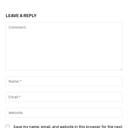
LEAVE A REPLY
Comment:
N
Em
We
Save my name, email, and website in this browser for the next