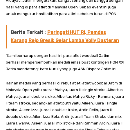
Hidayati, Jatim mengatakan, sangat senang dan bangga dengan
hasil yang di para atlet di Malaysia Open. Sebab event ini juga
untuk mengukur hasil latihan para atlet sebelum turun di PON.
Berita Terkait :
Peringati HUT RI, Pemdes
Karang Rejo Gresik Gelar Lomba Volly Dasteran
“Kami berharap dengan hasil ini para atlet woodball Jatim
berhasil mempersembahkan medali emas buat Kontingen PON XXI
Jatim mendatang,’ kata Nurul yang juga ASN Dispora Jatim ini.
Raihan medali yang berhasil di rebut atlet-atlet woodbal Jatim di
Malaysia Open yaitu putra : Wahyu, juara III single stroke, Albertus
Wahyu, juara I double sroke, Albertus Wahyu Rizky r Rahman, juara
II team stroke, sedangkan atlet putri yaitu Aileen, juara I single
stroke, Aileen Izza, juara I double stroke, Ardin Bella, juara III
double stroke, Ailen, Izza Bela. Ardin juara II Team Stroke dan mix,
juara I. Wahyu Aileen, juara I mix stroke dan Rahman Ardin, juara II
mix stroke serta gate in one Andriano serta Single Fairway atas