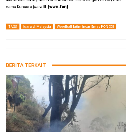
nama Kuncoro juara III.
[wwn.fen]
TAGS
Juara di Malaysia
Woodball Jatim Incar Emas PON XXI
BERITA TERKAIT