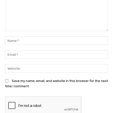
Comment:
N
Em
We
Save my name, email, and website in this browser for the next
time I comment.