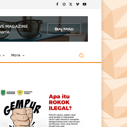
m
More