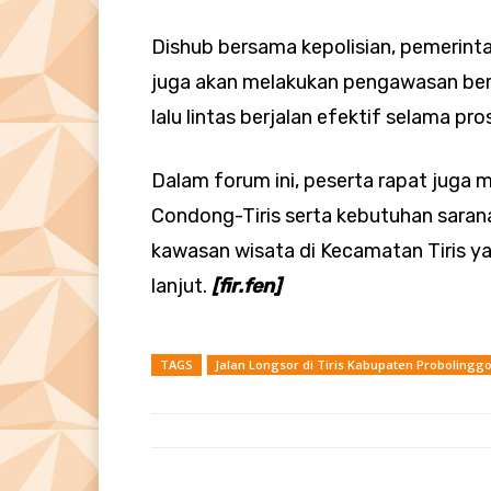
Dishub bersama kepolisian, pemerint
juga akan melakukan pengawasan be
lalu lintas berjalan efektif selama pr
Dalam forum ini, peserta rapat juga 
Condong-Tiris serta kebutuhan sarana
kawasan wisata di Kecamatan Tiris yan
lanjut.
[fir.fen]
TAGS
Jalan Longsor di Tiris Kabupaten Probolingg