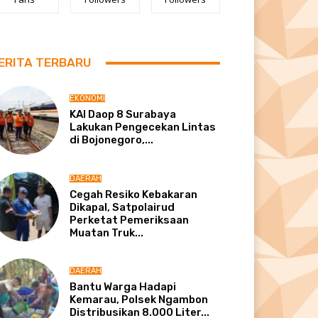
ERITA TERBARU
EKONOMI
KAI Daop 8 Surabaya
Lakukan Pengecekan Lintas
di Bojonegoro,...
DAERAH
Cegah Resiko Kebakaran
Dikapal, Satpolairud
Perketat Pemeriksaan
Muatan Truk...
DAERAH
Bantu Warga Hadapi
Kemarau, Polsek Ngambon
Distribusikan 8.000 Liter...