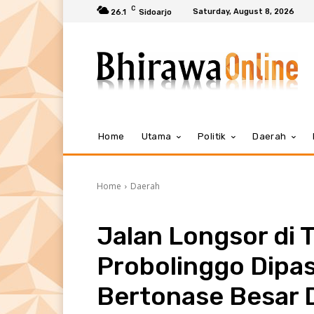
C
Saturday, August 8, 2026
26.1
Sidoarjo
Home
Utama
Politik
Daerah
Home
Daerah
Jalan Longsor di 
Probolinggo Dipas
Bertonase Besar D