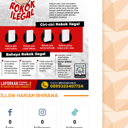
OLLOW HARIAN BHIRAWA
0
0
0
Fans
Followers
Followers