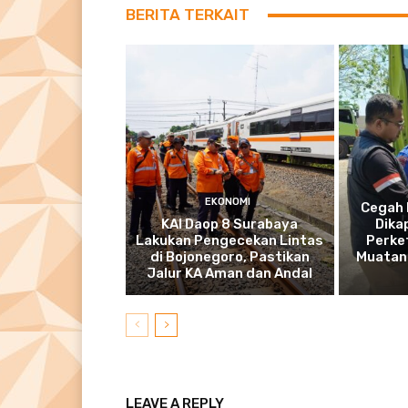
BERITA TERKAIT
EKONOMI
Cegah 
KAI Daop 8 Surabaya
Dika
Lakukan Pengecekan Lintas
Perke
di Bojonegoro, Pastikan
Muatan 
Jalur KA Aman dan Andal
LEAVE A REPLY