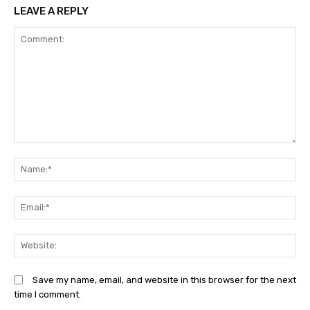
LEAVE A REPLY
Comment:
N
Em
We
Save my name, email, and website in this browser for the next
time I comment.