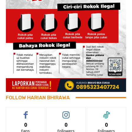
FOLLOW HARIAN BHIRAWA
0
0
0
Fans
Followers
Followers