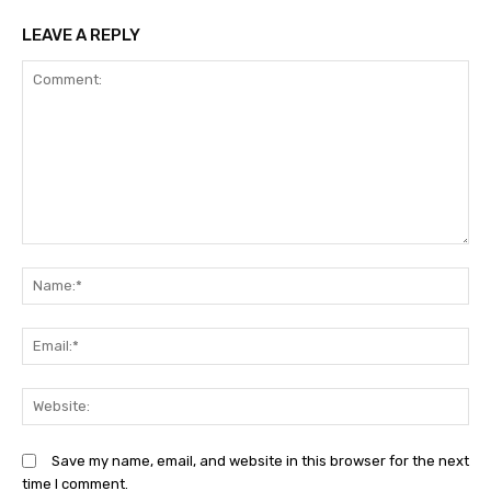
LEAVE A REPLY
Comment:
N
Em
We
Save my name, email, and website in this browser for the next
time I comment.