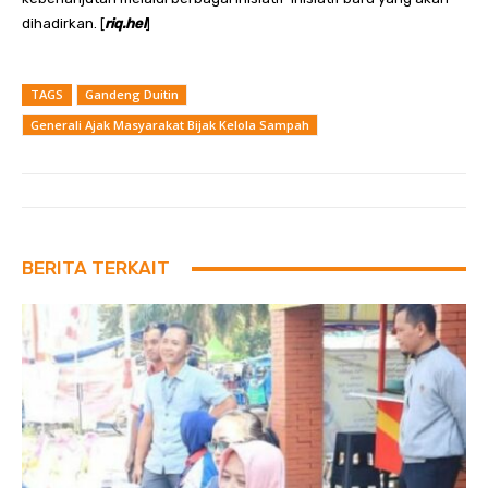
dihadirkan. [
riq.hel
]
TAGS
Gandeng Duitin
Generali Ajak Masyarakat Bijak Kelola Sampah
BERITA TERKAIT