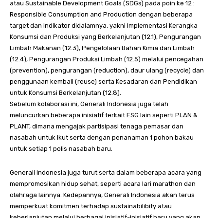
atau Sustainable Development Goals (SDGs) pada poin ke 12 :
Responsible Consumption and Production dengan beberapa
target dan indikator didalamnya, yakni Implementasi Kerangka
Konsumsi dan Produksi yang Berkelanjutan (12.1), Pengurangan
Limbah Makanan (12.3), Pengelolaan Bahan Kimia dan Limbah
(12.4), Pengurangan Produksi Limbah (12.5) melalui pencegahan
(prevention), pengurangan (reduction), daur ulang (recycle) dan
penggunaan kembali (reuse) serta Kesadaran dan Pendidikan
untuk Konsumsi Berkelanjutan (12.8).
Sebelum kolaborasi ini, Generali Indonesia juga telah
meluncurkan beberapa inisiatif terkait ESG lain seperti PLAN &
PLANT, dimana mengajak partisipasi tenaga pemasar dan
nasabah untuk ikut serta dengan penanaman 1 pohon bakau
untuk setiap 1 polis nasabah baru.
Generali Indonesia juga turut serta dalam beberapa acara yang
mempromosikan hidup sehat, seperti acara lari marathon dan
olahraga lainnya. Kedepannya, Generali Indonesia akan terus
memperkuat komitmen terhadap sustainabilibity atau
keberlanjutan melalui berbagai inisiatif-inisiatif baru yang akan